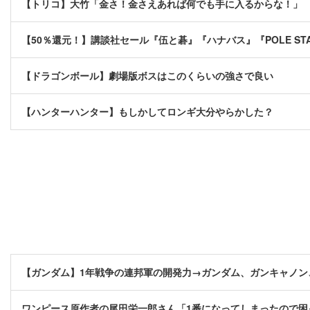
【トリコ】大竹「金さ！金さえあれば何でも手に入るからな！」
【50％還元！】講談社セール『伍と碁』『ハナバス』『POLE STA
【ドラゴンボール】劇場版ボスはこのくらいの強さで良い
【ハンターハンター】もしかしてロンギ大分やらかした？
【ガンダム】1年戦争の連邦軍の開発力→ガンダム、ガンキャノン
ワンピース原作者の尾田栄一郎さん「1番になってしまったので困