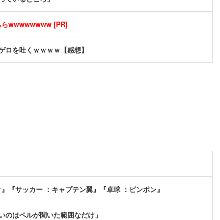
wwwwwwww [PR]
ゲロを吐くｗｗｗｗ【感想】
』『サッカー ：キャプテン翼』『卓球 ：ピンポン』
いのはペルが聞いた範囲なだけ」