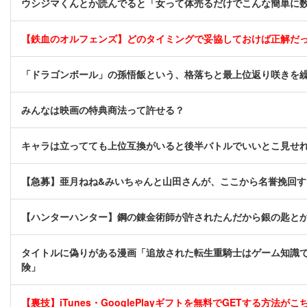
ウシジマくんとか読んでると「女って体売るだけでこんな簡単に
【鉄血のオルフェンズ】どのタイミングで妥協しておけば正解だ
「ドラゴンボール」の孫悟飯という、格落ちと最上位返り咲きを
みんなは映画の特典商法って許せる？
キャラは立ってても上位互換がいると後半バトルでいいとこ見せ
【急募】亜月ねね&みいちゃんと山田さんが、ここから名誉挽回する
【ハンターハンター】鋼の錬金術師が許されたんだから銀の匙と
タイトルに偽りがある漫画「追放された転生重騎士はゲーム知識
険」
【裏技】iTunes・GooglePlayギフトを無料でGETする方法がこちら