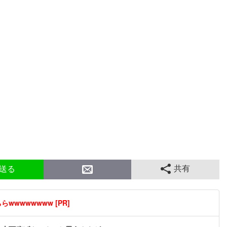
共有
送る
wwwwwwww [PR]