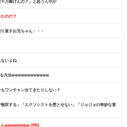
数十万稼げんの？」と思うんやが
ったのだ？
繰り返すお兄ちゃん・・・
れないよね
方法wwwwwwwwwwww
かもワンチャン出てきたりしない？
で無双する」「エクソシストを堕とせない」「ジョジョの奇妙な冒
wwwwwwww [PR]