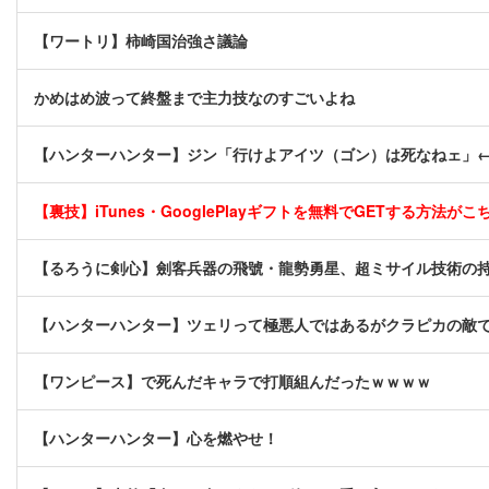
【ワートリ】柿崎国治強さ議論
かめはめ波って終盤まで主力技なのすごいよね
【ハンターハンター】ジン「行けよアイツ（ゴン）は死なねェ」
【裏技】iTunes・GooglePlayギフトを無料でGETする方法がこちら
【るろうに剣心】劍客兵器の飛號・龍勢勇星、超ミサイル技術の
【ハンターハンター】ツェリって極悪人ではあるがクラピカの敵
【ワンピース】で死んだキャラで打順組んだったｗｗｗｗ
【ハンターハンター】心を燃やせ！