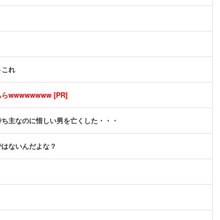
←これ
wwwwwwww [PR]
持ち主なのに惜しい男を亡くした・・・
ではないんだよな？